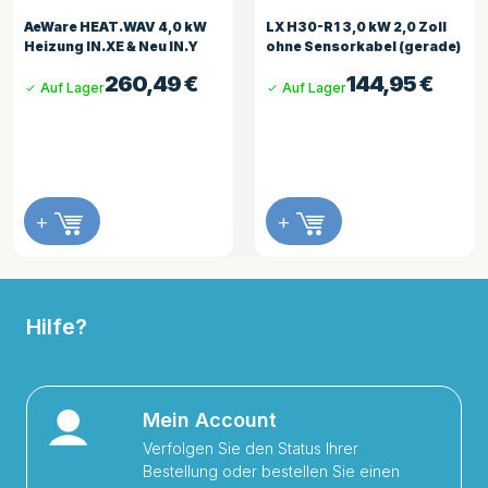
EAT.WAV 4,0 kW
LX H30-R1 3,0 kW 2,0 Zoll
HydroQui
N.XE & Neu IN.Y
ohne Sensorkabel (gerade)
Challenge
260,49
€
144,95
€
er
Auf Lager
Auf Lag
+
+
Hilfe?
Mein Account
Verfolgen Sie den Status Ihrer
Bestellung oder bestellen Sie einen