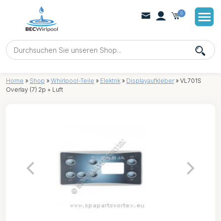
0
Home
»
Shop
»
Whirlpool-Teile
»
Elektrik
»
Displayaufkleber
»
VL701S
Overlay (7) 2p + Luft