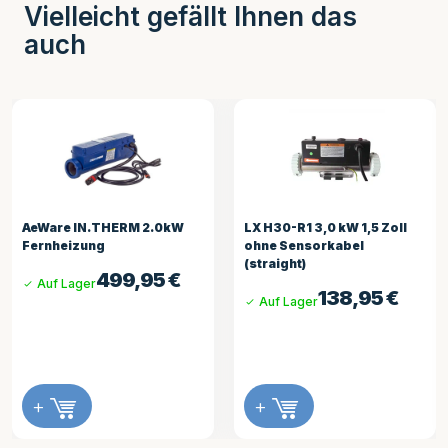
Vielleicht gefällt Ihnen das
auch
LX H30-R1 3,0 kW 1,5 Zoll
Balboa Heizrohr 3 kW mit 2
ohne Sensorkabel
Sensoren
(straight)
185,81
€
Auf Lager
138,95
€
Auf Lager
+
+