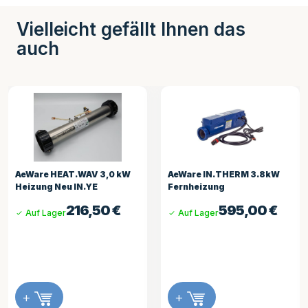
Vielleicht gefällt Ihnen das
auch
AeWare IN.THERM 3.8kW
Balboa Heizrohr 3 kW mit 2
Fernheizung
Sensoren
595,00
€
185,81
€
Auf Lager
Auf Lager
+
+