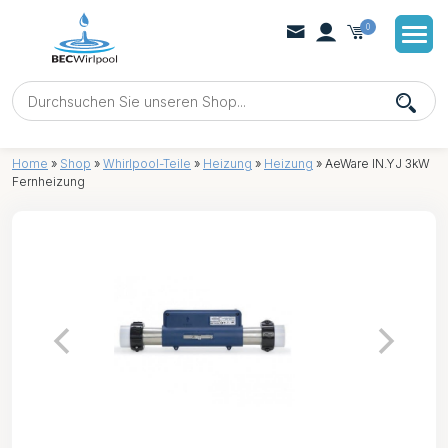
0
Home
»
Shop
»
Whirlpool-Teile
»
Heizung
»
Heizung
»
AeWare IN.YJ 3kW
Fernheizung