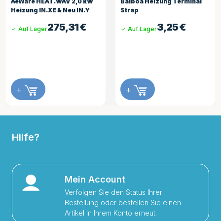
AeWare HEAT.WAV 2,0 kW
Balboa Heizung Terminal
Heizung IN.XE & Neu IN.Y
Strap
275,31
€
3,25
€
Auf Lager
Auf Lager
+
+
Hilfe?
Mein Account
Verfolgen Sie den Status Ihrer
Bestellung oder bestellen Sie einen
Artikel in Ihrem Konto erneut.