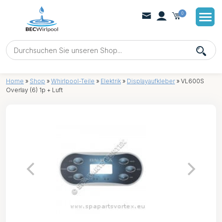
0
Home
»
Shop
»
Whirlpool-Teile
»
Elektrik
»
Displayaufkleber
»
VL600S
Overlay (6) 1p + Luft