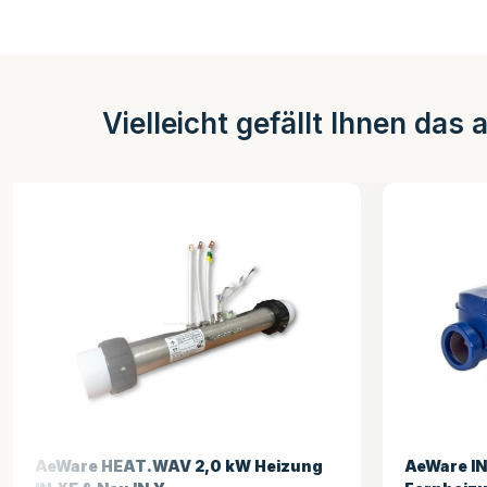
Vielleicht gefällt Ihnen das 
AeWare IN.THERM 2.0kW
LX H30-R1