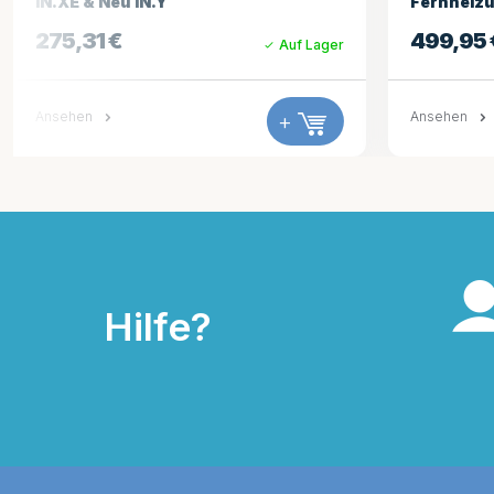
Fernheizung
(Straight)
499,95
€
148,95
Auf Lager
Ansehen
+
Ansehen
Hilfe?