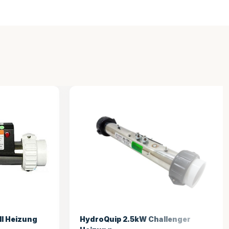
nger
Gecko HEAT.WAV 3.0kW Heizung