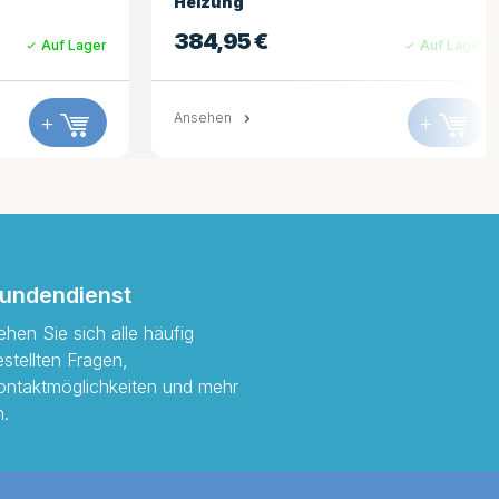
SSPA
244,95
€
Auf Lager
Auf Lager
+
Ansehen
+
undendienst
ehen Sie sich alle häufig
estellten Fragen,
ontaktmöglichkeiten und mehr
n.