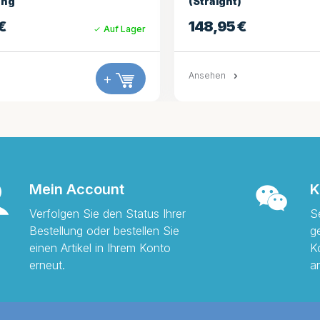
Heizung
€
384,95
€
Auf Lager
+
Ansehen
Mein Account
K
Verfolgen Sie den Status Ihrer
S
Bestellung oder bestellen Sie
g
einen Artikel in Ihrem Konto
K
erneut.
a