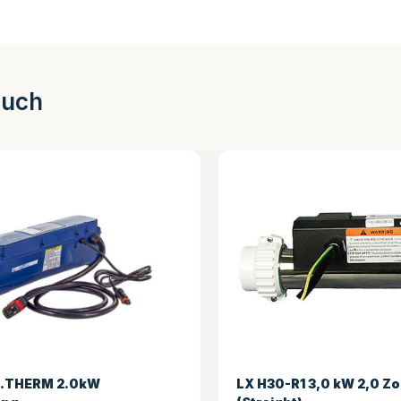
auch
 3,0 kW 2,0 Zoll Heizung
HydroQuip 2.5kW Challe