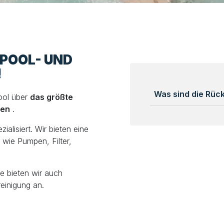
LPOOL- UND
!
Was sind die Rü
ool über
das größte
len
.
alisiert. Wir bieten eine
wie Pumpen, Filter,
e bieten wir auch
einigung an.