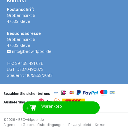
Kontakt
Postanschrift
Grober markt 9
47533 Kleve
Besuchsadresse
Grober markt 9
47533 Kleve
info@becwirlpool.de
IHK: 39 168 421 076
UST: DE370490673
Steuernr: 116/5853/2683
Bezahlen Sie sicher bei uns
Auslieferung durch
Warenkorb
+
©2026 - BECwirlpool.de
Algemeine Geschaeftsbedingungen
Privacybeleid
Kekse