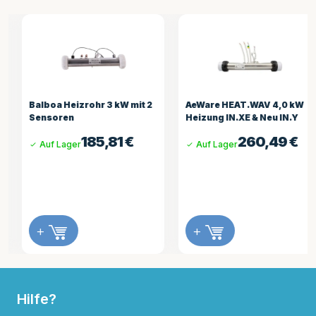
Balboa Heizrohr 3 kW mit 2
AeWare HEAT.WAV 4,0 kW
Sensoren
Heizung IN.XE & Neu IN.Y
185,81
€
260,49
€
Auf Lager
Auf Lager
+
+
Hilfe?