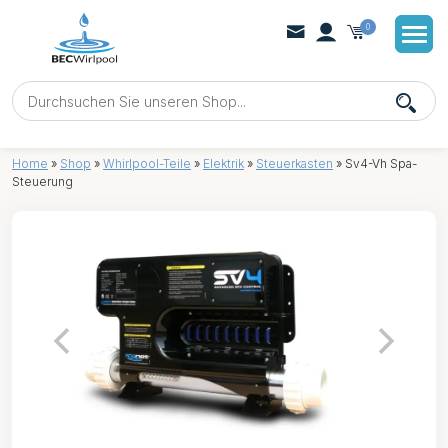
0
Home
»
Shop
»
Whirlpool-Teile
»
Elektrik
»
Steuerkasten
»
Sv4-Vh Spa-
Steuerung