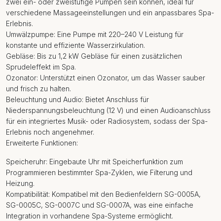
zwei ein- oder zweistufige Pumpen sein können, ideal für
verschiedene Massageeinstellungen und ein anpassbares Spa-
Erlebnis.
Umwälzpumpe: Eine Pumpe mit 220–240 V Leistung für
konstante und effiziente Wasserzirkulation.
Gebläse: Bis zu 1,2 kW Gebläse für einen zusätzlichen
Sprudeleffekt im Spa.
Ozonator: Unterstützt einen Ozonator, um das Wasser sauber
und frisch zu halten.
Beleuchtung und Audio: Bietet Anschluss für
Niederspannungsbeleuchtung (12 V) und einen Audioanschluss
für ein integriertes Musik- oder Radiosystem, sodass der Spa-
Erlebnis noch angenehmer.
Erweiterte Funktionen:
Speicheruhr: Eingebaute Uhr mit Speicherfunktion zum
Programmieren bestimmter Spa-Zyklen, wie Filterung und
Heizung.
Kompatibilität: Kompatibel mit den Bedienfeldern SG-0005A,
SG-0005C, SG-0007C und SG-0007A, was eine einfache
Integration in vorhandene Spa-Systeme ermöglicht.