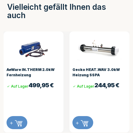
Vielleicht gefällt Ihnen das
auch
ERM 2.0kW
Gecko HEAT.WAV 3.0kW
AeWare HEAT.W
Heizung SSPA
Heizung Neu IN
9,95
€
244,95
€
21
Auf Lager
Auf Lager
+
+