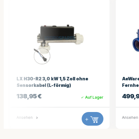
LX H30-R2 3,0 kW 1,5 Zoll ohne
AeWare I
Sensorkabel (L-förmig)
Fernheiz
138,95
€
499,95
Auf Lager
Ansehen
+
Ansehen