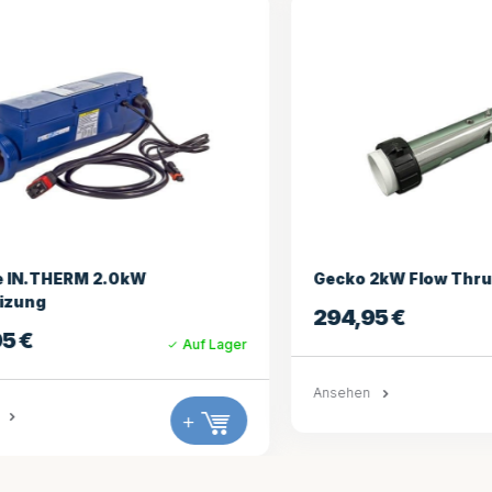
N.THERM 2.0kW
Gecko 2kW Flow Thru H
ung
294,95
€
€
Auf Lager
Ansehen
+