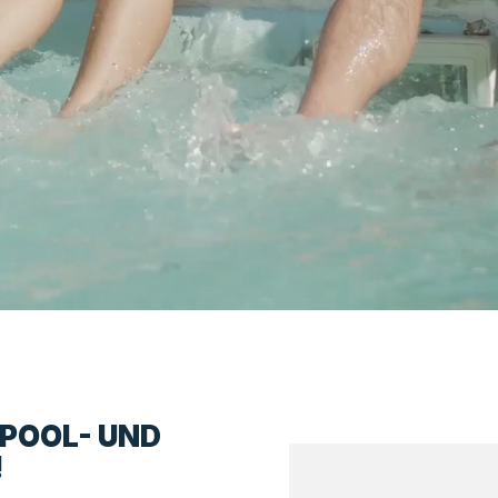
LPOOL- UND
!