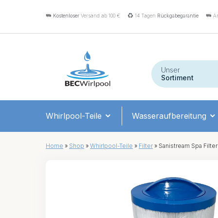
Kostenloser
Versand ab 100 €
14 Tagen
Rückgabegarantie
An
Unser
Sortiment
Whirlpool-Teile
Wasseraufbereitung
Home
»
Shop
»
Whirlpool-Teile
»
Filter
»
Sanistream Spa Filte