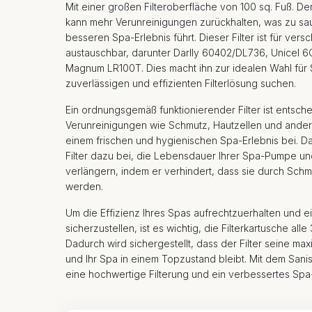
Mit einer großen Filteroberfläche von 100 sq. Fuß. De
kann mehr Verunreinigungen zurückhalten, was zu s
besseren Spa-Erlebnis führt. Dieser Filter ist für vers
austauschbar, darunter Darlly 60402/DL736, Unicel
Magnum LR100T. Dies macht ihn zur idealen Wahl für 
zuverlässigen und effizienten Filterlösung suchen.
Ein ordnungsgemäß funktionierender Filter ist entsch
Verunreinigungen wie Schmutz, Hautzellen und ander
einem frischen und hygienischen Spa-Erlebnis bei. Da
Filter dazu bei, die Lebensdauer Ihrer Spa-Pumpe 
verlängern, indem er verhindert, dass sie durch Sch
werden.
Um die Effizienz Ihres Spas aufrechtzuerhalten und e
sicherzustellen, ist es wichtig, die Filterkartusche al
Dadurch wird sichergestellt, dass der Filter seine maxi
und Ihr Spa in einem Topzustand bleibt. Mit dem Sanis
eine hochwertige Filterung und ein verbessertes Spa-E