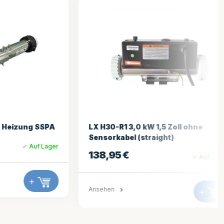
eizung SSPA
LX H30-R1 3,0 kW 1,5 Zoll ohne
Sensorkabel (straight)
Auf Lager
138,95
€
Auf Lager
+
Ansehen
+