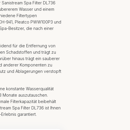
r Sanistream Spa Filter DL736
aubererem Wasser und einem
chiedene Filtertypen
 6CH-941, Pleatco PWW100P3 und
Spa-Besitzer, die nach einer
eidend für die Entfernung von
en Schadstoffen und trägt zu
rüber hinaus trägt ein sauberer
und anderer Komponenten zu
mutz und Ablagerungen verstopft
ine konstante Wasserqualität
le 3 Monate auszutauschen.
male Filterkapazität beibehält
tream Spa Filter DL736 ist Ihnen
rlebnis garantiert.