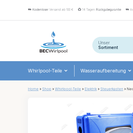
Kostenloser
Versand ab 100 €
14 Tagen
Rückgabegarantie
An
Unser
Sortiment
Whirlpool-Teile
Wasseraufbereitung
Home
»
Shop
»
Whirlpool-Teile
»
Elektrik
»
Steuerkasten
»
Neo