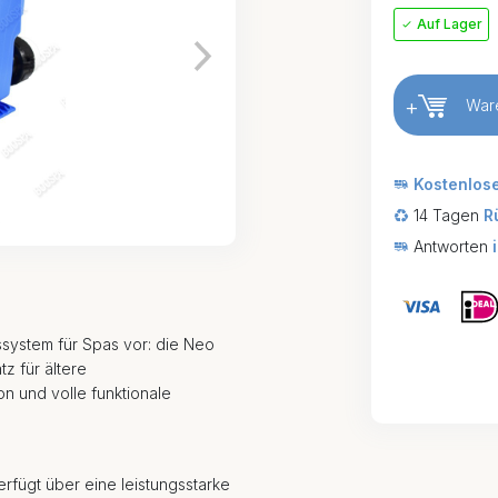
Auf Lager
+
War
Kostenlos
14 Tagen
R
Antworten
ssystem für Spas vor: die Neo
tz für ältere
on und volle funktionale
rfügt über eine leistungsstarke