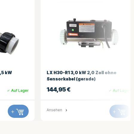
ll ohne
Balboa Heizung Terminal Strap
3,25
€
Auf Lager
Auf Lager
Ansehen
+
+