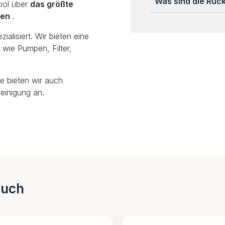
Was sind die Rü
ool über
das größte
len
.
alisiert. Wir bieten eine
wie Pumpen, Filter,
e bieten wir auch
einigung an.
auch