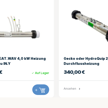
r HydroQuip 2,5 kW
LX H30-R1 3,0 kW 2,0 Zo
ssheizung
Sensorkabel (gerade)
€
144,95
€
Auf Lager
+
Ansehen