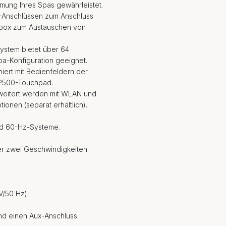
mung Ihres Spas gewährleistet.
MP-Anschlüssen zum Anschluss
rbox zum Austauschen von
ystem bietet über 64
pa-Konfiguration geeignet.
iert mit Bedienfeldern der
TP500-Touchpad.
weitert werden mit WLAN und
onen (separat erhältlich).
nd 60-Hz-Systeme.
er zwei Geschwindigkeiten
V/50 Hz).
nd einen Aux-Anschluss.