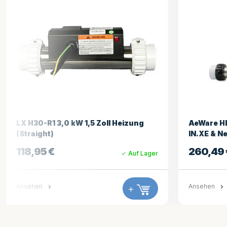
AeWare HEAT.WAV 4,0 kW Heizung
Gecko ode
IN.XE & Neu IN.Y
Durchflu
260,49
€
340,00
Auf Lager
Ansehen
+
Ansehen