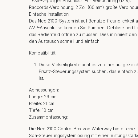
1 AMP-2-poliger Anschluss: Für Beleuchtung (12 V).
Raccords-Verbindung: 2 Zoll (60 mm) große Verbindung
Einfache Installation:
Das Neo 2100-System ist auf Benutzerfreundlichkeit 
AMP-Anschlüsse können Sie Pumpen, Gebläse und Lic
das Bedienfeld öffnen zu müssen. Dies minimiert de
den Austausch schnell und einfach.
Kompatibilität:
Diese Vielseitigkeit macht es zu einer ausgezeich
Ersatz-Steuerungssystem suchen, das einfach zu
ist.
Abmessungen:
Länge: 29 cm
Breite: 21 cm
Tiefe: 10 cm
Zusammenfassung:
Die Neo 2100 Control Box von Waterway bietet eine for
Spa-Steuerungssystemlösung mit einer leistungssta