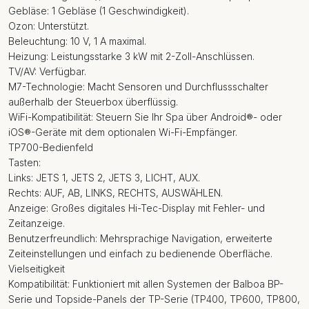
Gebläse: 1 Gebläse (1 Geschwindigkeit).
Ozon: Unterstützt.
Beleuchtung: 10 V, 1 A maximal.
Heizung: Leistungsstarke 3 kW mit 2-Zoll-Anschlüssen.
TV/AV: Verfügbar.
M7-Technologie: Macht Sensoren und Durchflussschalter
außerhalb der Steuerbox überflüssig.
WiFi-Kompatibilität: Steuern Sie Ihr Spa über Android®- oder
iOS®-Geräte mit dem optionalen Wi-Fi-Empfänger.
TP700-Bedienfeld
Tasten:
Links: JETS 1, JETS 2, JETS 3, LICHT, AUX.
Rechts: AUF, AB, LINKS, RECHTS, AUSWÄHLEN.
Anzeige: Großes digitales Hi-Tec-Display mit Fehler- und
Zeitanzeige.
Benutzerfreundlich: Mehrsprachige Navigation, erweiterte
Zeiteinstellungen und einfach zu bedienende Oberfläche.
Vielseitigkeit
Kompatibilität: Funktioniert mit allen Systemen der Balboa BP-
Serie und Topside-Panels der TP-Serie (TP400, TP600, TP800,