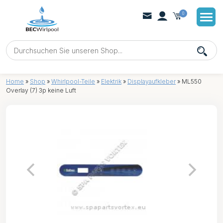
0
Home
»
Shop
»
Whirlpool-Teile
»
Elektrik
»
Displayaufkleber
»
ML550
Overlay (7) 3p keine Luft