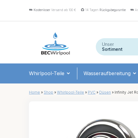
Kostenloser
Versand ab 100 €
14 Tagen
Rückgabegarantie
An
Unser
Sortiment
Whirlpool-Teile
Wasseraufbereitung
Home
»
Shop
»
Whirlpool-Teile
»
PVC
»
Düsen
»
Infinity Jet R