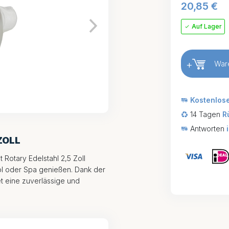
20,85
€
Auf Lager
+
War
Kostenlos
14 Tagen
R
Antworten
ZOLL
et Rotary Edelstahl 2,5 Zoll
ool oder Spa genießen. Dank der
tet eine zuverlässige und