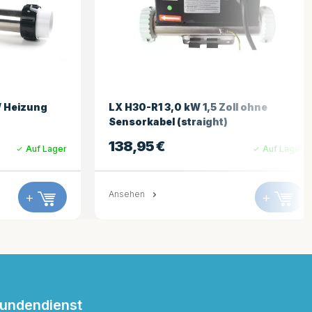
LX H30-R1 3,0 kW 1,5 Zoll ohne
Balboa Hei
Sensorkabel (straight)
185,81
€
138,95
€
Auf Lager
Ansehen
Ansehen
+
undendienst