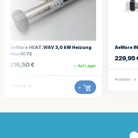
T.WAV 3,0 kW Heizung
AeWare IN.YJ 3kW Fernhei
229,95
€
Auf Lager
Ansehen
+