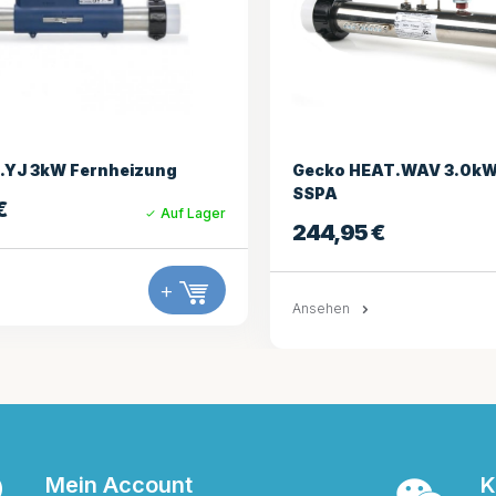
zung
Gecko HEAT.WAV 3.0kW Heizung
SSPA
Auf Lager
244,95
€
Auf Lager
+
Ansehen
+
Mein Account
K