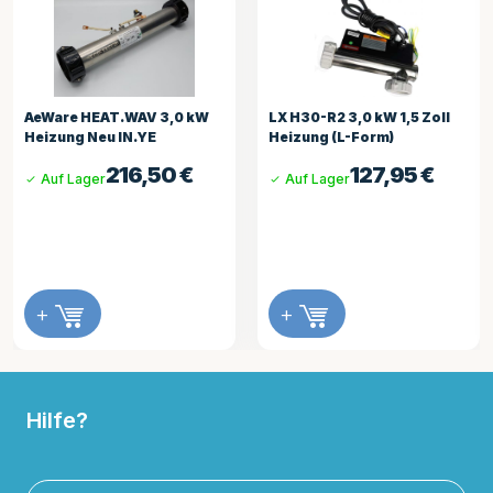
0 kW
LX H30-R2 3,0 kW 1,5 Zoll
HydroQuip 2.5kW
Heizung (L-Form)
Challenger Heizung
0
€
127,95
€
384,9
Auf Lager
Auf Lager
+
+
Hilfe?