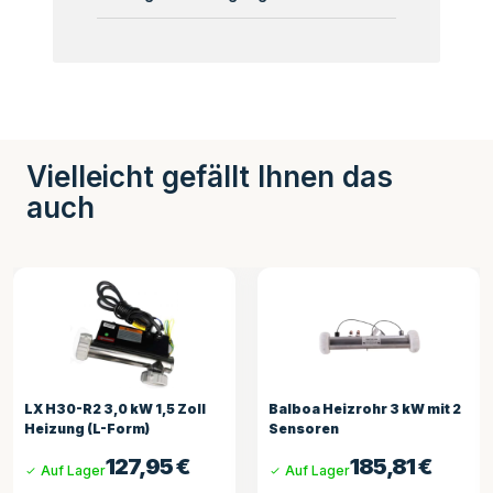
Vielleicht gefällt Ihnen das
auch
5 Zoll
Balboa Heizrohr 3 kW mit 2
Gecko 2kW Flow Thr
Sensoren
Heizung SSPA
5
€
185,81
€
294,9
Auf Lager
Auf Lager