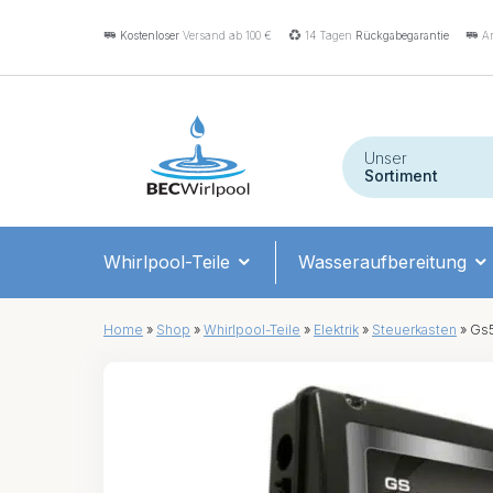
Kostenloser
Versand ab 100 €
14 Tagen
Rückgabegarantie
An
Unser
Sortiment
Whirlpool-Teile
Wasseraufbereitung
Home
»
Shop
»
Whirlpool-Teile
»
Elektrik
»
Steuerkasten
»
Gs5