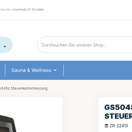
tworten
innerhalb 24 Stunden
Sauna & Wellness
04Sz Steuerkastenheizung
GS504
STEUE
ZR-22413