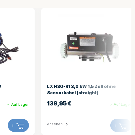
ll ohne
Gecko 2kW Flow Thru Heizung SSPA
294,95
€
Auf Lager
Auf Lager
Ansehen
+
+