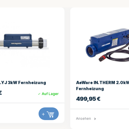
IN.THERM 2.0kW
LX H30-R1 3,0 kW 1,5 Zo
zung
Sensorkabel (straight)
5
€
138,95
€
Auf Lager
+
Ansehen