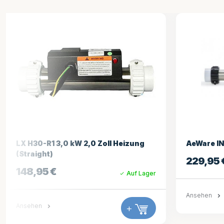
AeWare IN.YJ 3kW Fernheizung
AeWare 
Fernhei
229,95
€
Auf Lager
499,9
Ansehen
+
Ansehen