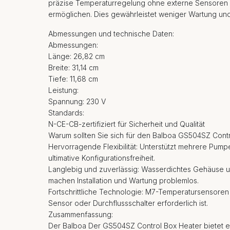
präzise Temperaturregelung ohne externe Sensoren 
ermöglichen. Dies gewährleistet weniger Wartung und
Abmessungen und technische Daten:
Abmessungen:
Länge: 26,82 cm
Breite: 31,14 cm
Tiefe: 11,68 cm
Leistung:
Spannung: 230 V
Standards:
N-CE-CB-zertifiziert für Sicherheit und Qualität
Warum sollten Sie sich für den Balboa GS504SZ Cont
Hervorragende Flexibilität: Unterstützt mehrere Pum
ultimative Konfigurationsfreiheit.
Langlebig und zuverlässig: Wasserdichtes Gehäuse u
machen Installation und Wartung problemlos.
Fortschrittliche Technologie: M7-Temperatursensoren
Sensor oder Durchflussschalter erforderlich ist.
Zusammenfassung:
Der Balboa Der GS504SZ Control Box Heater bietet e