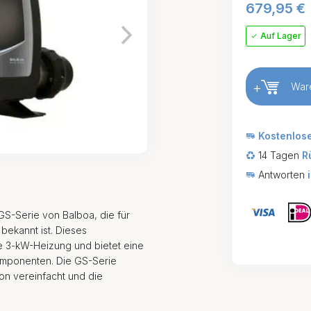
679,95
€
Auf Lager
+
War
Kostenlos
14 Tagen
R
Antworten
GS-Serie von Balboa, die für
 bekannt ist. Dieses
te 3-kW-Heizung und bietet eine
omponenten. Die GS-Serie
ion vereinfacht und die