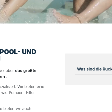
LPOOL- UND
!
Was sind die Rü
ool über
das größte
len
.
alisiert. Wir bieten eine
wie Pumpen, Filter,
e bieten wir auch