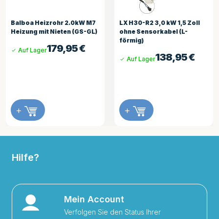
Balboa Heizrohr 2.0kW M7
LX H30-R2 3,0 kW 1,5 Zoll
Heizung mit Nieten (GS-GL)
ohne Sensorkabel (L-
förmig)
179,95
€
Auf Lager
138,95
€
Auf Lager
+
+
Hilfe?
Mein Account
Verfolgen Sie den Status Ihrer