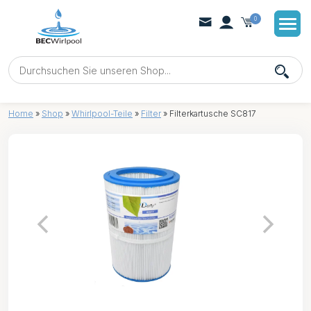
0
Home
»
Shop
»
Whirlpool-Teile
»
Filter
»
Filterkartusche SC817