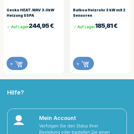
Gecko HEAT.WAV 3.0kW
Balboa Heizrohr 3 kW mit 2
Heizung SSPA
Sensoren
244,95
€
185,81
€
Auf Lager
Auf Lager
+
+
Hilfe?
Mein Account
Verfolgen Sie den Status Ihrer
Bestellung oder bestellen Sie einen