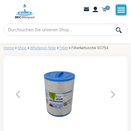
0
Home
»
Shop
»
Whirlpool-Teile
»
Filter
»
Filterkartusche SC754