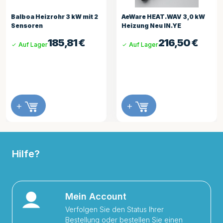
Balboa Heizrohr 3 kW mit 2
AeWare HEAT.WAV 3,0 kW
Sensoren
Heizung Neu IN.YE
185,81
€
216,50
€
Auf Lager
Auf Lager
+
+
Hilfe?
Mein Account
Verfolgen Sie den Status Ihrer
Bestellung oder bestellen Sie einen