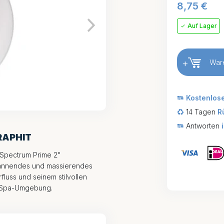
8,75
€
Auf Lager
+
War
Kostenlos
14 Tagen
R
Antworten
RAPHIT
Spectrum Prime 2"
spannendes und massierendes
fluss und seinem stilvollen
de Spa-Umgebung.