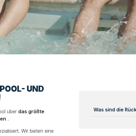
LPOOL- UND
!
Was sind die Rü
ool über
das größte
len
.
alisiert. Wir bieten eine