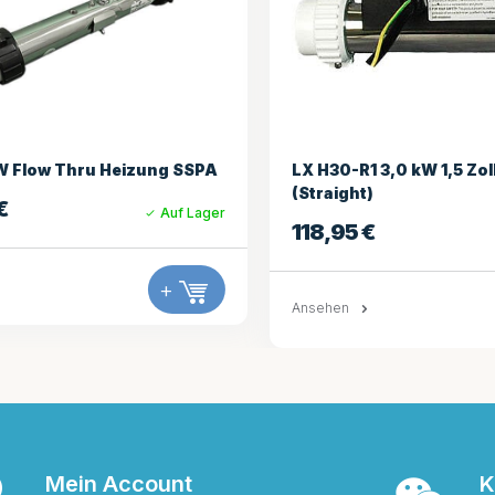
H30-R1 3,0 kW 1,5 Zoll Heizung
AeWare IN.YJ 3k
raight)
229,95
€
8,95
€
Auf Lager
Ansehen
ehen
+
Mein Account
K