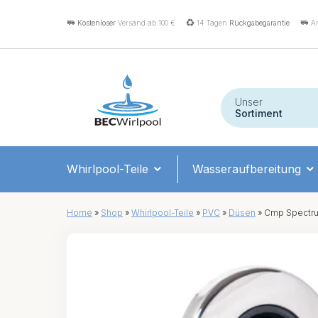
Kostenloser
Versand ab 100 €
14 Tagen
Rückgabegarantie
An
Unser
Sortiment
Whirlpool-Teile
Wasseraufbereitung
Home
»
Shop
»
Whirlpool-Teile
»
PVC
»
Düsen
»
Cmp Spectru