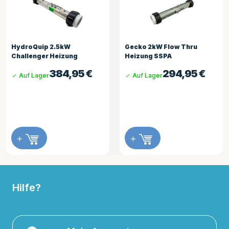
HydroQuip 2.5kW
Gecko 2kW Flow Thru
Challenger Heizung
Heizung SSPA
384,95
€
294,95
€
Auf Lager
Auf Lager
+
+
Hilfe?