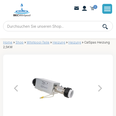
0
Home
»
Shop
»
Whirlpool-Teile
»
Heizung
»
Heizung
»
CalSpas Heizung
2,5KW