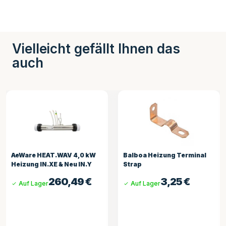
Vielleicht gefällt Ihnen das
auch
AeWare HEAT.WAV 4,0 kW
Balboa Heizung Terminal
Heizung IN.XE & Neu IN.Y
Strap
260,49
€
3,25
€
Auf Lager
Auf Lager