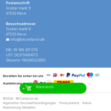
Postanschrift
Grober markt 9
47533 Kleve
Besuchsadresse
Grober markt 9
47533 Kleve
info@becwirlpool.de
IHK: 39 168 421 076
UST: DE370490673
Steuernr: 116/5853/2683
Bezahlen Sie sicher bei uns
Auslieferung durch
Warenkorb
+
©2026 - BECwirlpool.de
Algemeine Geschaeftsbedingungen
Privacybeleid
Kekse
Realisierung:
Mediattic