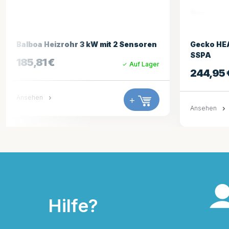
Gecko HEAT.WAV 3.0kW Heizung
Gecko
SSPA
294,
244,95
€
Auf Lager
Ansehe
Ansehen
+
Hilfe?