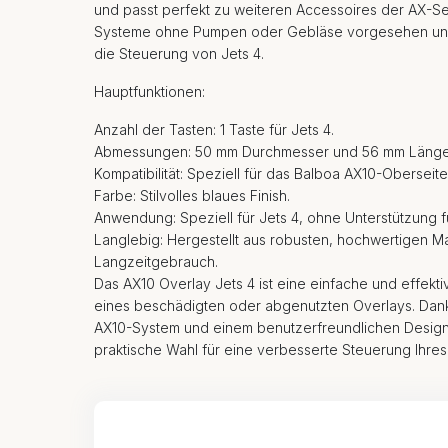
und passt perfekt zu weiteren Accessoires der AX-Ser
Systeme ohne Pumpen oder Gebläse vorgesehen und k
die Steuerung von Jets 4.
Hauptfunktionen:
Anzahl der Tasten: 1 Taste für Jets 4.
Abmessungen: 50 mm Durchmesser und 56 mm Länge
Kompatibilität: Speziell für das Balboa AX10-Obersei
Farbe: Stilvolles blaues Finish.
Anwendung: Speziell für Jets 4, ohne Unterstützung
Langlebig: Hergestellt aus robusten, hochwertigen Ma
Langzeitgebrauch.
Das AX10 Overlay Jets 4 ist eine einfache und effekt
eines beschädigten oder abgenutzten Overlays. Dank 
AX10-System und einem benutzerfreundlichen Design 
praktische Wahl für eine verbesserte Steuerung Ihres