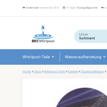
Kostenloser
Versand ab 100 €
14 Tagen
Rückgabegarantie
An
Unser
Sortiment
Whirlpool-Teile
Wasseraufbereitung
Home
»
Shop
»
Whirlpool-Teile
»
Elektrik
»
Displayaufkleber
»