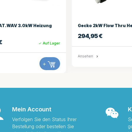
 2kW Flow Thru Heizung SSPA
Balboa Heizung Termi
95
€
3,25
€
Auf Lager
n
+
Ansehen
Mein Account
K
Verfolgen Sie den Status Ihrer
S
Bestellung oder bestellen Sie
g