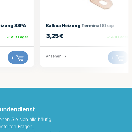
nal Strap
LX H30-R1 3,0 kW 1,5 Zoll Heizung
(Straight)
Auf Lager
118,95
€
Auf Lag
+
Ansehen
+
undendienst
ehen Sie sich alle häufig
estellten Fragen,