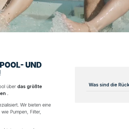
LPOOL- UND
!
Was sind die Rü
ool über
das größte
len
.
alisiert. Wir bieten eine
wie Pumpen, Filter,