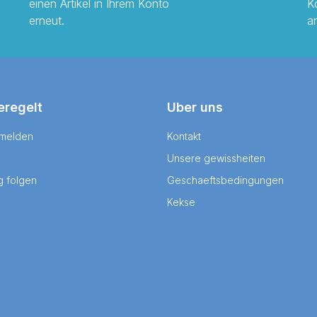
einen Artikel in Ihrem Konto
K
erneut.
a
eregelt
Uber uns
 melden
Kontakt
Unsere gewissheiten
g folgen
Geschaeftsbedingungen
Kekse