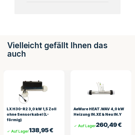
Vielleicht gefällt Ihnen das
auch
LX H30-R2 3,0 kW 1,5 Zoll
AeWare HEAT.WAV 4,0 kW
L
ohne Sensorkabel (L-
Heizung IN.XE & Neu IN.Y
H
förmig)
260,49
€
Auf Lager
138,95
€
Auf Lager