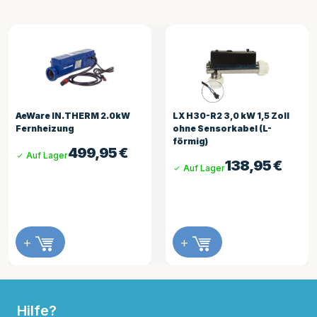
AeWare IN.THERM 2.0kW
LX H30-R2 3,0 kW 1,5 Zoll
Fernheizung
ohne Sensorkabel (L-
förmig)
499,95
€
Auf Lager
138,95
€
Auf Lager
+
+
Hilfe?