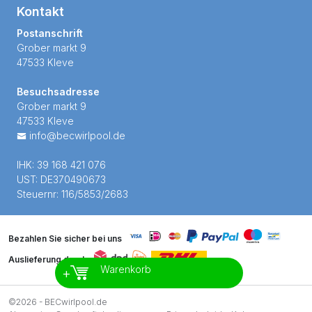
Kontakt
Postanschrift
Grober markt 9
47533 Kleve
Besuchsadresse
Grober markt 9
47533 Kleve
info@becwirlpool.de
IHK: 39 168 421 076
UST: DE370490673
Steuernr: 116/5853/2683
Bezahlen Sie sicher bei uns
Auslieferung durch
Warenkorb
+
©2026 - BECwirlpool.de