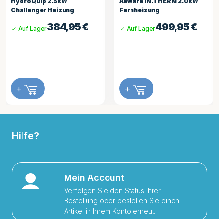
HydroQuip 2.5kW
AeWare IN.THERM 2.0kW
Challenger Heizung
Fernheizung
384,95
€
499,95
€
Auf Lager
Auf Lager
+
+
Hilfe?
Mein Account
Verfolgen Sie den Status Ihrer
Bestellung oder bestellen Sie einen
Artikel in Ihrem Konto erneut.