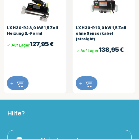
5 Zoll
LX H30-R1 3,0 kW 1,5 Zoll
Balboa Heizrohr 2.
ohne Sensorkabel
Heizung mit Nieten 
(straight)
5
€
179,9
Auf Lager
138,95
€
Auf Lager
+
+
Hilfe?