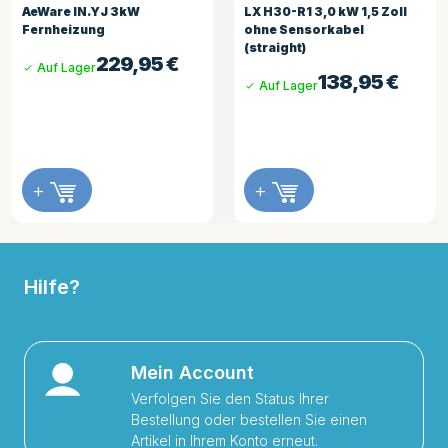
AeWare IN.YJ 3kW
LX H30-R1 3,0 kW 1,5 Zoll
Fernheizung
ohne Sensorkabel
(straight)
229,95
€
Auf Lager
138,95
€
Auf Lager
+
+
Hilfe?
Mein Account
Verfolgen Sie den Status Ihrer
Bestellung oder bestellen Sie einen
Artikel in Ihrem Konto erneut.