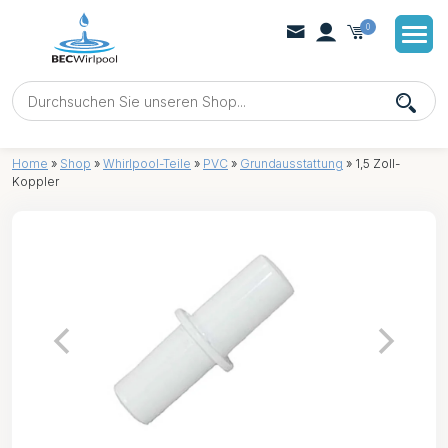
0
Home
»
Shop
»
Whirlpool-Teile
»
PVC
»
Grundausstattung
»
1,5 Zoll-
Koppler