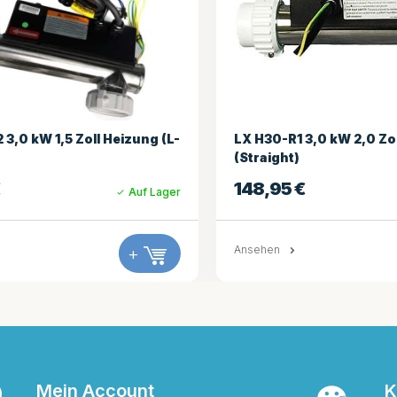
1 3,0 kW 2,0 Zoll Heizung
AeWare IN.THERM 2.0
)
Fernheizung
€
499,95
€
Auf Lager
+
Ansehen
Mein Account
K