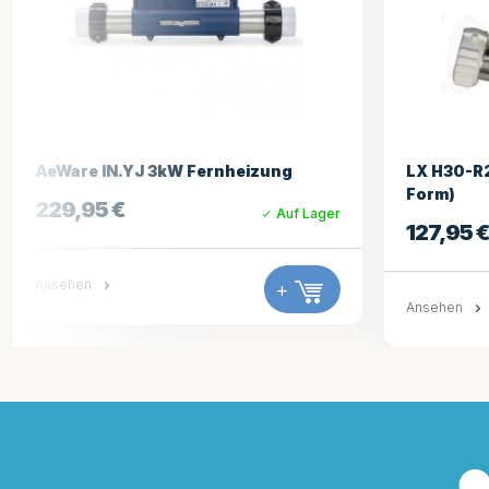
LX H30-R2 3,0 kW 1,5 Zoll Heizung (L-
LX H30-R
Form)
(Straight
127,95
€
148,95
Auf Lager
Ansehen
+
Ansehen