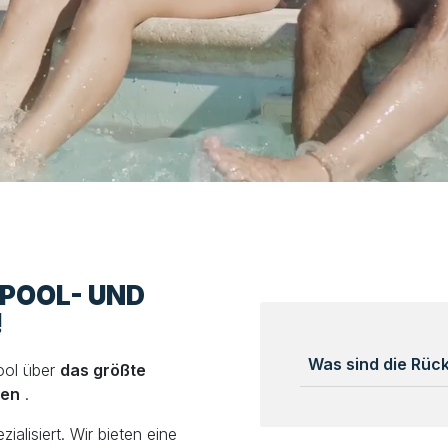
LPOOL- UND
!
Was sind die Rü
ool über
das größte
len
.
alisiert. Wir bieten eine