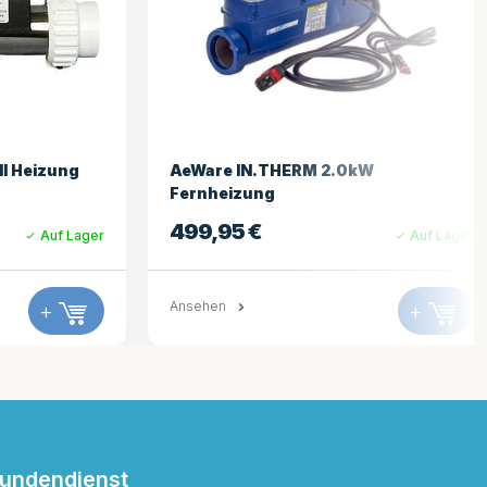
kW
HydroQuip 2.5kW Challenger
Heizung
384,95
€
Auf Lager
Auf Lager
+
Ansehen
+
undendienst