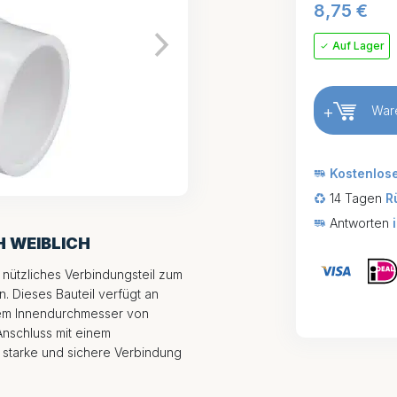
8,75
€
Auf Lager
+
War
Kostenlos
14 Tagen
R
Antworten
H WEIBLICH
n nützliches Verbindungsteil zum
. Dieses Bauteil verfügt an
nem Innendurchmesser von
nschluss mit einem
starke und sichere Verbindung