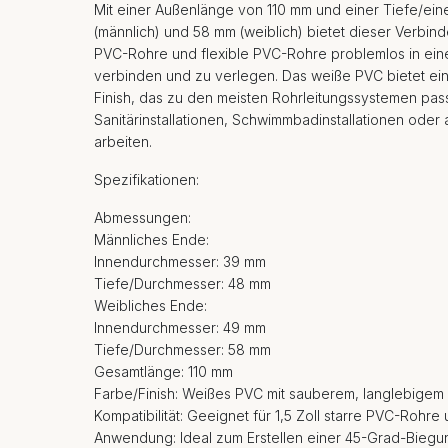
Mit einer Außenlänge von 110 mm und einer Tiefe/e
(männlich) und 58 mm (weiblich) bietet dieser Verbinder 
PVC-Rohre und flexible PVC-Rohre problemlos in ei
verbinden und zu verlegen. Das weiße PVC bietet ein
Finish, das zu den meisten Rohrleitungssystemen pass
Sanitärinstallationen, Schwimmbadinstallationen o
arbeiten.
Spezifikationen:
Abmessungen:
Männliches Ende:
Innendurchmesser: 39 mm
Tiefe/Durchmesser: 48 mm
Weibliches Ende:
Innendurchmesser: 49 mm
Tiefe/Durchmesser: 58 mm
Gesamtlänge: 110 mm
Farbe/Finish: Weißes PVC mit sauberem, langlebigem 
Kompatibilität: Geeignet für 1,5 Zoll starre PVC-Rohr
Anwendung: Ideal zum Erstellen einer 45-Grad-Bieg