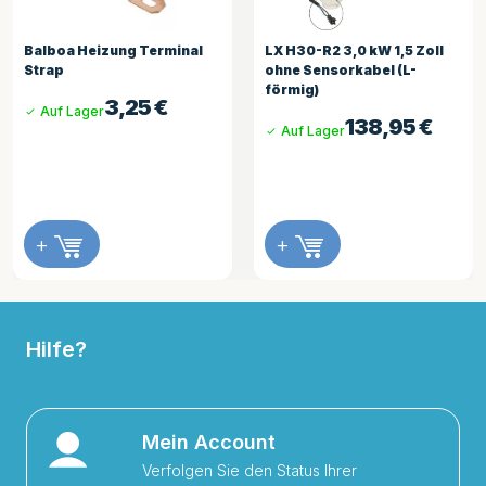
Balboa Heizung Terminal
LX H30-R2 3,0 kW 1,5 Zoll
Strap
ohne Sensorkabel (L-
förmig)
3,25
€
Auf Lager
138,95
€
Auf Lager
+
+
Hilfe?
Mein Account
Verfolgen Sie den Status Ihrer