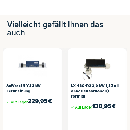
Vielleicht gefällt Ihnen das
auch
LX H30-R2 3,0 kW 1,5 Zoll
Balboa Heizrohr 3 kW mit
ohne Sensorkabel (L-
Sensoren
förmig)
185,81
€
Auf Lager
138,95
€
Auf Lager