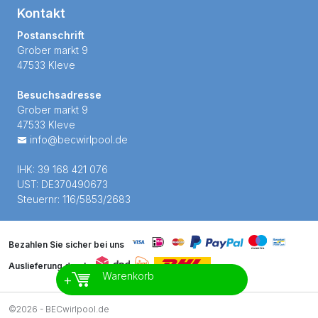
Kontakt
Postanschrift
Grober markt 9
47533 Kleve
Besuchsadresse
Grober markt 9
47533 Kleve
info@becwirlpool.de
IHK: 39 168 421 076
UST: DE370490673
Steuernr: 116/5853/2683
Bezahlen Sie sicher bei uns
Auslieferung durch
Warenkorb
+
©2026 - BECwirlpool.de