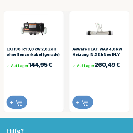
LX H30-R1 3,0 kW 2,0 Zoll
AeWare HEAT.WAV 4,0 kW
ohne Sensorkabel (gerade)
Heizung IN.XE & Neu IN.Y
144,95
€
260,49
€
Auf Lager
Auf Lager
+
+
Hilfe?