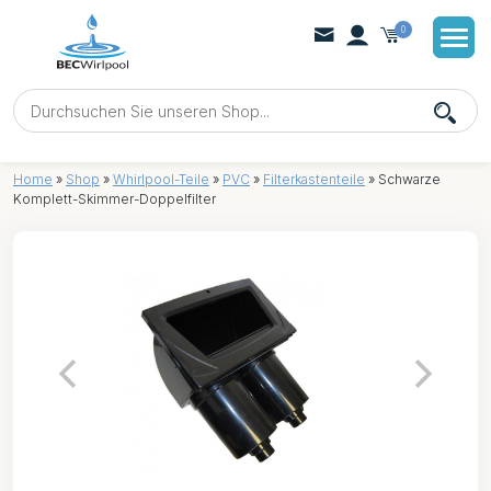
0
Home
»
Shop
»
Whirlpool-Teile
»
PVC
»
Filterkastenteile
»
Schwarze
Komplett-Skimmer-Doppelfilter