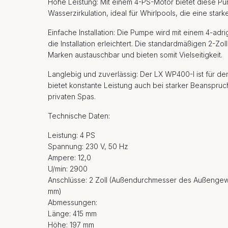
Hohe Leistung: Mit einem 4-PS-Motor bietet diese Pu
Wasserzirkulation, ideal für Whirlpools, die eine sta
Einfache Installation: Die Pumpe wird mit einem 4-adr
die Installation erleichtert. Die standardmäßigen 2-Zo
Marken austauschbar und bieten somit Vielseitigkeit.
Langlebig und zuverlässig: Der LX WP400-I ist für de
bietet konstante Leistung auch bei starker Beanspru
privaten Spas.
Technische Daten:
Leistung: 4 PS
Spannung: 230 V, 50 Hz
Ampere: 12,0
U/min: 2900
Anschlüsse: 2 Zoll (Außendurchmesser des Außengew
mm)
Abmessungen:
Länge: 415 mm
Höhe: 197 mm