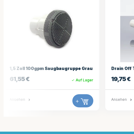
Drain Off Tap Montage 3/4
3/4 Zoll 
GRAU
19,75
€
Auf Lager
34,05
€
Ansehen
+
Ansehen