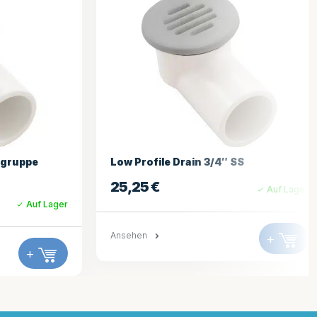
S
100gpm Sauggrill Grau
15,35
€
Auf Lager
Auf Lager
+
Ansehen
+