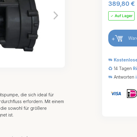
389,80
€
Auf Lager
+
War
Kostenlos
14 Tagen
R
Antworten
tspumpe, die sich ideal für
durchfluss erfordern. Mit einem
 die sowohl für größere
et ist.