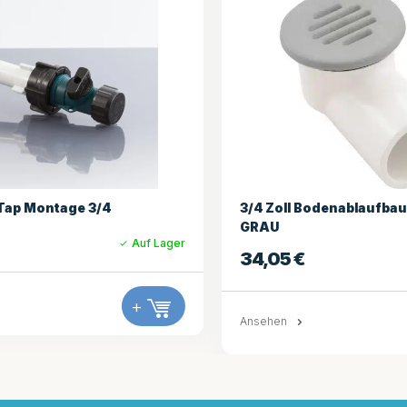
Bodenablaufbaugruppe
Low Profile Drain 3/4″ S
25,25
€
Auf Lager
Ansehen
+