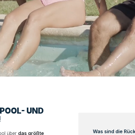
LPOOL- UND
!
Was sind die Rü
ool über
das größte