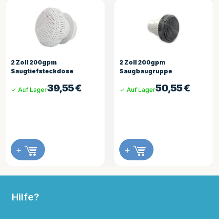
2 Zoll 200gpm
Drain Off Tap Montage 3/4
Saugbaugruppe
19,75
€
Auf Lager
50,55
€
Auf Lager
+
+
Hilfe?