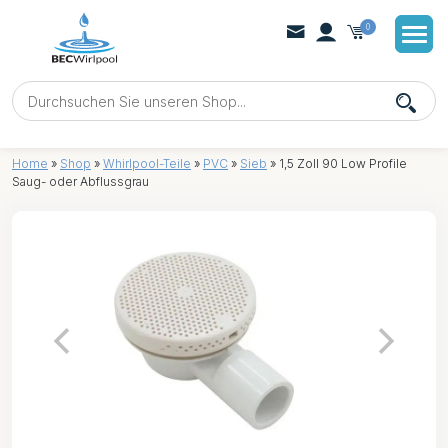
0
Home
»
Shop
»
Whirlpool-Teile
»
PVC
»
Sieb
»
1,5 Zoll 90 Low Profile
Saug- oder Abflussgrau