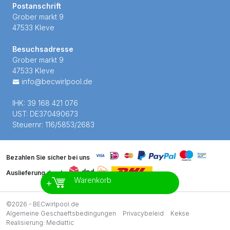
Postanschrift
Grober markt 9
47533 Kleve
Besuchsadresse
Grober markt 9
47533 Kleve
info@becwirlpool.de
IHK: 39 168 421 076
UST: DE370490673
Steuernr: 116/5853/2683
Bezahlen Sie sicher bei uns
Auslieferung durch
Warenkorb
+
©2026 - BECwirlpool.de
Algemeine Geschaeftsbedingungen
Privacybeleid
Kekse
Realisierung:
Mediattic