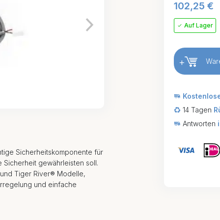
102,25
€
Auf Lager
+
War
Kostenlos
14 Tagen
R
Antworten
chtige Sicherheitskomponente für
 Sicherheit gewährleisten soll.
und Tiger River® Modelle,
urregelung und einfache