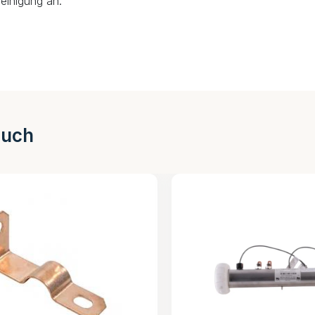
einigung an.
auch