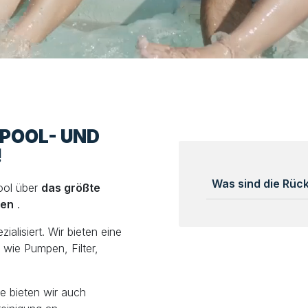
LPOOL- UND
!
Was sind die Rü
ool über
das größte
len
.
alisiert. Wir bieten eine
wie Pumpen, Filter,
e bieten wir auch