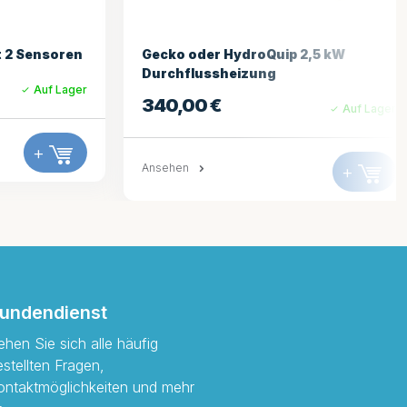
,5 kW
AeWare IN.YJ 3kW Fernheizung
229,95
€
Auf Lager
Auf Lager
Ansehen
+
+
undendienst
ehen Sie sich alle häufig
estellten Fragen,
ontaktmöglichkeiten und mehr