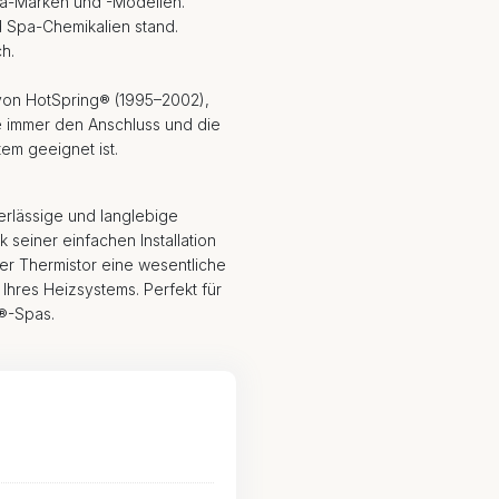
 Spa-Marken und -Modellen.
d Spa-Chemikalien stand.
ch.
s von HotSpring® (1995–2002),
e immer den Anschluss und die
em geeignet ist.
verlässige und langlebige
 seiner einfachen Installation
ser Thermistor eine wesentliche
Ihres Heizsystems. Perfekt für
r®-Spas.