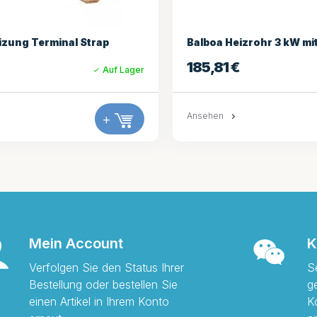
izrohr 3 kW mit 2 Sensoren
Gecko oder HydroQuip 2
Durchflussheizung
Auf Lager
340,00
€
+
Ansehen
Mein Account
K
Verfolgen Sie den Status Ihrer
S
Bestellung oder bestellen Sie
g
einen Artikel in Ihrem Konto
K