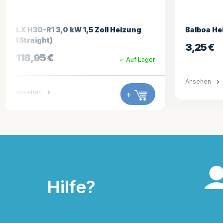
Balboa Heizung Terminal Strap
Balboa He
3,25
€
185,81
€
Auf Lager
Ansehen
+
Ansehen
Hilfe?