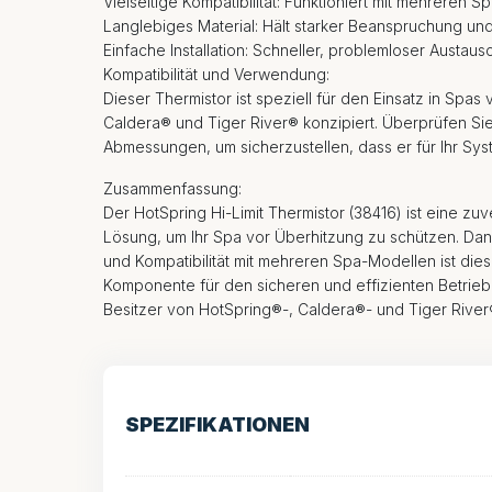
Vielseitige Kompatibilität: Funktioniert mit mehreren
Langlebiges Material: Hält starker Beanspruchung un
Einfache Installation: Schneller, problemloser Austaus
Kompatibilität und Verwendung:
Dieser Thermistor ist speziell für den Einsatz in Spa
Caldera® und Tiger River® konzipiert. Überprüfen Si
Abmessungen, um sicherzustellen, dass er für Ihr Syst
Zusammenfassung:
Der HotSpring Hi-Limit Thermistor (38416) ist eine zu
Lösung, um Ihr Spa vor Überhitzung zu schützen. Dank
und Kompatibilität mit mehreren Spa-Modellen ist die
Komponente für den sicheren und effizienten Betrieb 
Besitzer von HotSpring®-, Caldera®- und Tiger Rive
SPEZIFIKATIONEN