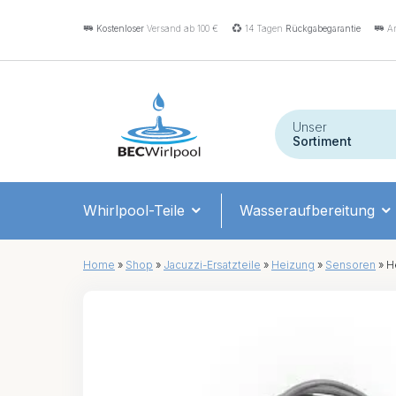
Kostenloser
Versand ab 100 €
14 Tagen
Rückgabegarantie
An
Unser
Sortiment
Whirlpool-Teile
Wasseraufbereitung
Home
»
Shop
»
Jacuzzi-Ersatzteile
»
Heizung
»
Sensoren
»
He