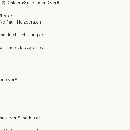
002), Caldera® und Tiger River®
Stecker.
 No Fault-Heizgeräten
em durch Einhaltung der
 sichere, leckagefreie
er River®
chützt vor Schäden am