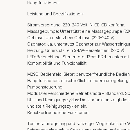
Hauptfunktionen:
Leistung und Spezifikationen:
Stromversorgung: 220–240 Volt, N-CE-CB-konform.
Massagepumpe: Unterstützt eine Massagepumpe (220
Gebläse: Unterstützt ein Gebläse (220–240 V).
Ozonator: Ja, unterstützt Ozonator zur Wasserreinigu
Heizung: Unterstützt ein 3-kW-Heizelement (220 V).
LED-Beleuchtung: Steuert drei 12-V-LED-Leuchten mi
Kompatibilität und Funktionalität:
M29D-Bedienfeld: Bietet benutzerfreundliche Bediene
Hauptfunktionen, einschließlich Temperaturregelung,
Pumpensteuerung.
Modi: Drei verschiedene Betriebsmodi – Standard, 
Uhr- und Reinigungszyklus: Die Uhrfunktion zeigt die
und stellt Reinigungszyklen ein.
Benutzerfreundliche Funktionen:
Temperaturregelung und -anzeige: Möglichkeit, die 
Fahrenheit als auch in Celsius anzuzeigen und einzust