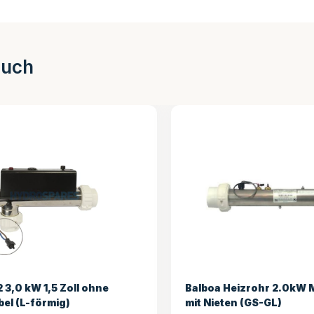
auch
izrohr 2.0kW M7 Heizung
AeWare IN.THERM 3.8k
n (GS-GL)
Fernheizung