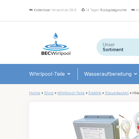
Kostenloser
Versand ab 100 €
14 Tagen
Rückgabegarantie
An
Unser
Sortiment
Whirlpool-Teile
Wasseraufbereitung
Home
»
Shop
»
Whirlpool-Teile
»
Elektrik
»
Steuerkasten
»
Hlw