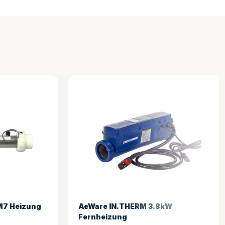
W
AeWare IN.THERM 2.0kW
Fernheizung