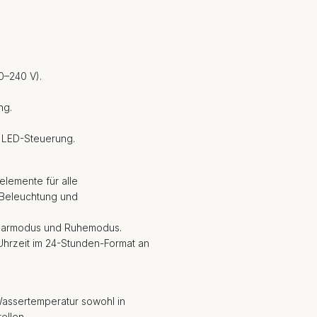
–240 V).
ng.
t LED-Steuerung.
lemente für alle
 Beleuchtung und
Sparmodus und Ruhemodus.
 Uhrzeit im 24-Stunden-Format an
Wassertemperatur sowohl in
ellen.