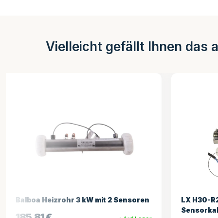
Vielleicht gefällt Ihnen das 
LX H30-R2 3,0 kW 1,5 Zoll ohne
Balboa He
Sensorkabel (L-förmig)
mit Niete