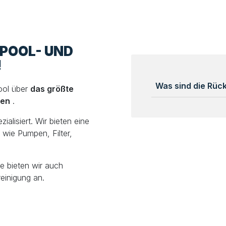
LPOOL- UND
!
Was sind die Rü
ool über
das größte
len
.
alisiert. Wir bieten eine
wie Pumpen, Filter,
e bieten wir auch
einigung an.