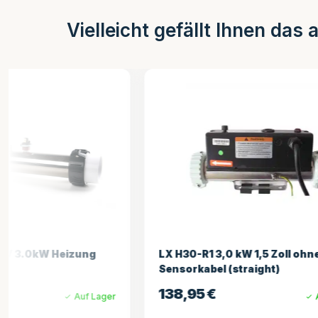
Vielleicht gefällt Ihnen das 
LX H30-R1 3,0 kW 1,5 Zoll ohne
Balboa He
Sensorkabel (straight)
3,25
€
138,95
€
Auf Lager