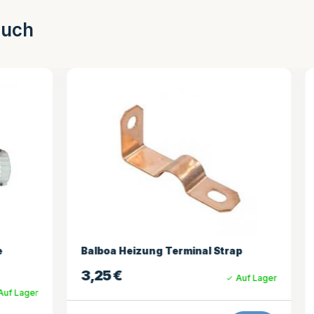
auch
izung Terminal Strap
AeWare HEAT.WAV 4,0 
IN.XE & Neu IN.Y
Auf Lager
260,49
€