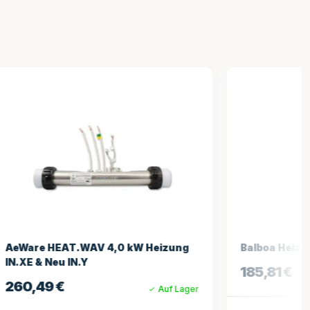
kW Heizung
Balboa Heizrohr 3 kW mit 2 Sensoren
185,81
€
Auf Lager
Auf Lager