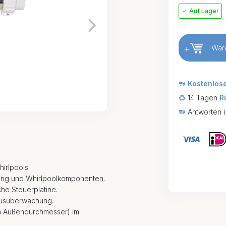
Auf Lager
+
War
Kostenlos
14 Tagen
R
Antworten
irlpools.
ung und Whirlpoolkomponenten.
che Steuerplatine.
tusüberwachung.
mm Außendurchmesser) im