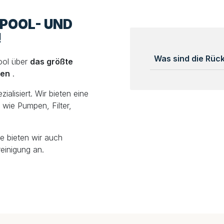
LPOOL- UND
!
Was sind die Rü
ool über
das größte
len
.
alisiert. Wir bieten eine
wie Pumpen, Filter,
e bieten wir auch
einigung an.