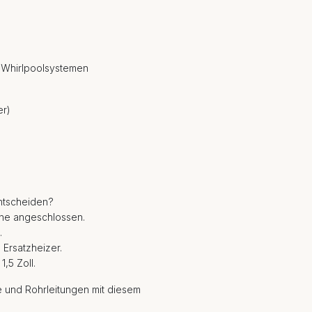
n Whirlpoolsystemen
er)
ntscheiden?
tine angeschlossen.
.
Ersatzheizer.
,5 Zoll.
ne und Rohrleitungen mit diesem