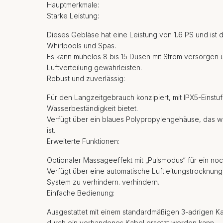
Hauptmerkmale:
Starke Leistung:
Dieses Gebläse hat eine Leistung von 1,6 PS und ist 
Whirlpools und Spas.
Es kann mühelos 8 bis 15 Düsen mit Strom versorgen 
Luftverteilung gewährleisten.
Robust und zuverlässig:
Für den Langzeitgebrauch konzipiert, mit IPX5-Einstuf
Wasserbeständigkeit bietet.
Verfügt über ein blaues Polypropylengehäuse, das wa
ist.
Erweiterte Funktionen:
Optionaler Massageeffekt mit „Pulsmodus“ für ein noc
Verfügt über eine automatische Luftleitungstrocknu
System zu verhindern. verhindern.
Einfache Bedienung:
Ausgestattet mit einem standardmäßigen 3-adrigen Ka
durch ein vorhandenes Kabel ersetzt werden kann.