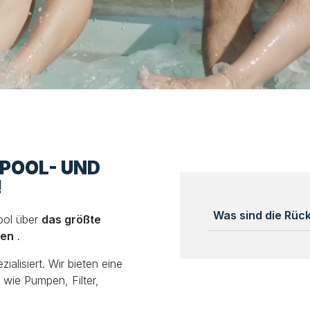
LPOOL- UND
!
Was sind die Rü
ool über
das größte
len
.
alisiert. Wir bieten eine
wie Pumpen, Filter,