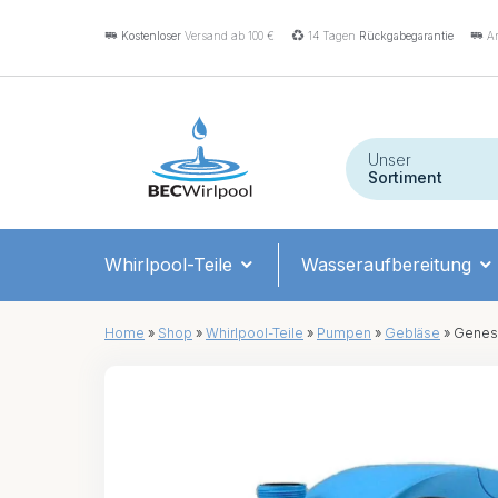
Kostenloser
Versand ab 100 €
14 Tagen
Rückgabegarantie
An
Unser
Sortiment
Whirlpool-Teile
Wasseraufbereitung
Home
»
Shop
»
Whirlpool-Teile
»
Pumpen
»
Gebläse
»
Genesi