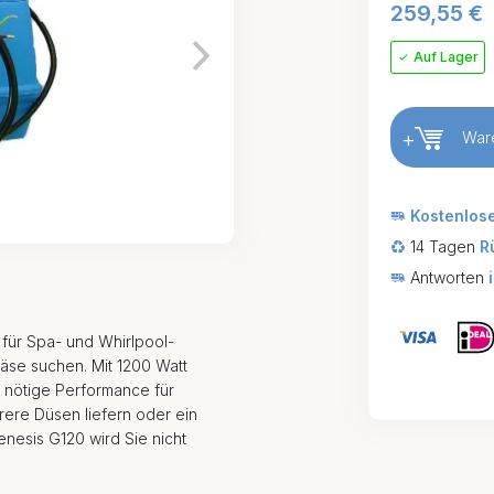
259,55
€
Auf Lager
+
War
Kostenlos
14 Tagen
R
Antworten
 für Spa- und Whirlpool-
läse suchen. Mit 1200 Watt
e nötige Performance für
ere Düsen liefern oder ein
nesis G120 wird Sie nicht