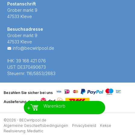
Postanschrift
Grober markt 9
47533 Kleve
Besuchsadresse
Grober markt 9
47533 Kleve
info@becwirlpool.de
IHK: 39 168 421 076
UST: DE370490673
Steuernr: 116/5853/2683
Bezahlen Sie sicher bei uns
Auslieferung durch
Warenkorb
+
©2026 - BECwirlpool.de
Algemeine Geschaeftsbedingungen
Privacybeleid
Kekse
Realisierung:
Mediattic