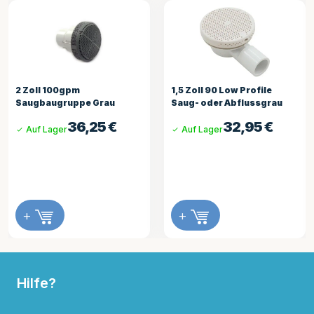
ll 100gpm
1,5 Zoll 90 Low Profile
1 Zol
baugruppe Grau
Saug- oder Abflussgrau
Ablas
36,25
€
32,95
€
f Lager
Auf Lager
Auf
+
+
Hilfe?