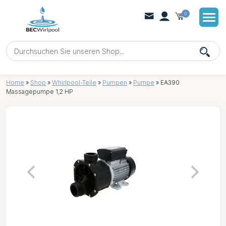
0
Home
»
Shop
»
Whirlpool-Teile
»
Pumpen
»
Pumpe
»
EA390
Massagepumpe 1,2 HP