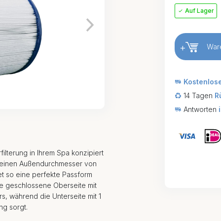
Auf Lager
+
War
Kostenlos
14 Tagen
R
Antworten
rfilterung in Ihrem Spa konzipiert
at einen Außendurchmesser von
t so eine perfekte Passform
ie geschlossene Oberseite mit
rs, während die Unterseite mit 1
ng sorgt.