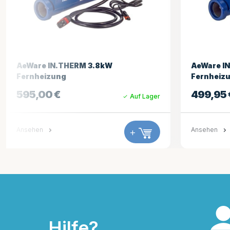
AeWare IN.THERM 2.0kW
Gecko ode
Fernheizung
Durchflu
499,95
€
340,00
Auf Lager
Ansehen
+
Ansehen
Hilfe?