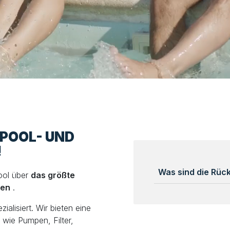
LPOOL- UND
!
Was sind die Rü
ool über
das größte
len
.
alisiert. Wir bieten eine
wie Pumpen, Filter,