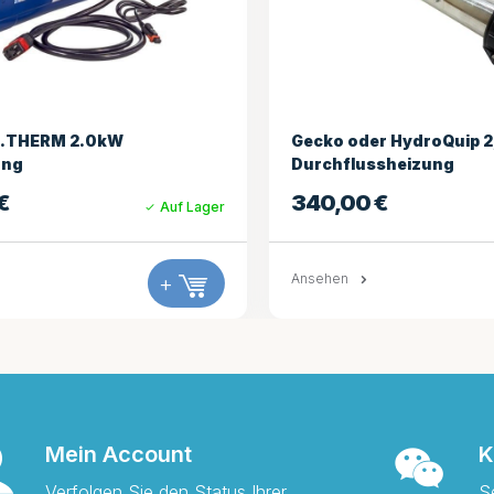
r HydroQuip 2,5 kW
HydroQuip 2.5kW Challe
ssheizung
Heizung
€
384,95
€
Auf Lager
+
Ansehen
Mein Account
K
Verfolgen Sie den Status Ihrer
S