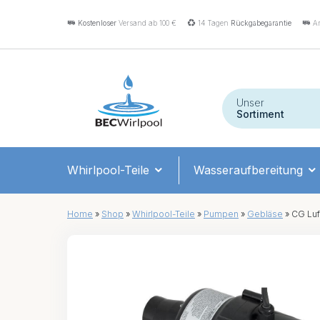
Kostenloser
Versand ab 100 €
14 Tagen
Rückgabegarantie
An
Unser
Sortiment
Whirlpool-Teile
Wasseraufbereitung
Home
»
Shop
»
Whirlpool-Teile
»
Pumpen
»
Gebläse
»
CG Luf