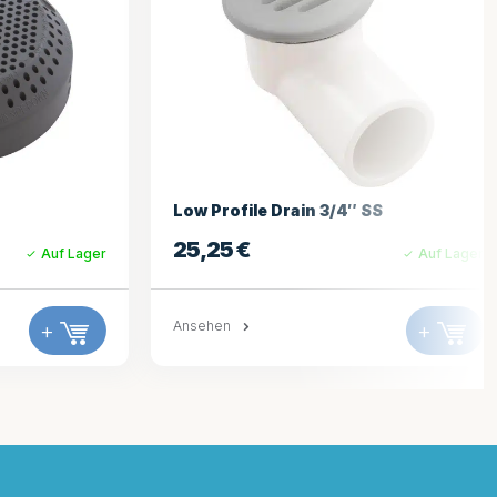
S
1 Zoll Sockel Ablassventil
27,45
€
Auf Lager
Auf Lager
+
Ansehen
+