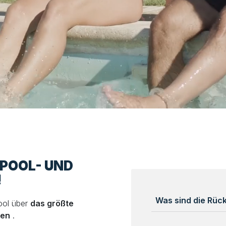
LPOOL- UND
!
Was sind die Rü
ool über
das größte
len
.