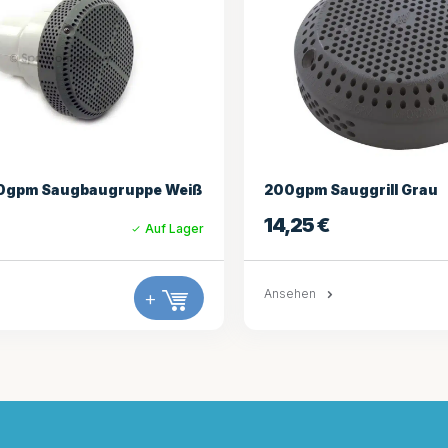
uggrill Grau
Low Profile Drain 3/4″ S
25,25
€
Auf Lager
+
Ansehen