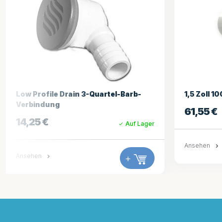
1,5 Zoll 100gpm Saugbaugruppe Weiß
200gpm Sa
61,55
€
14,25
€
Auf Lager
Ansehen
+
Ansehen