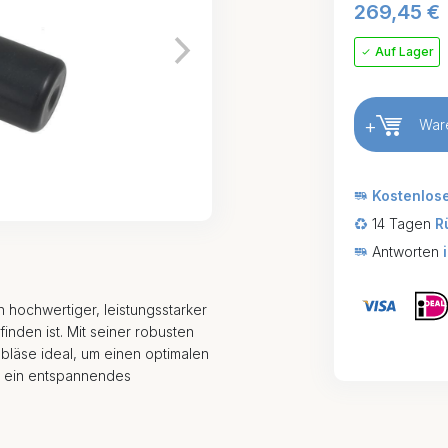
269,45
€
Auf Lager
+
War
Kostenlos
14 Tagen
R
Antworten
 hochwertiger, leistungsstarker
inden ist. Mit seiner robusten
ebläse ideal, um einen optimalen
o ein entspannendes