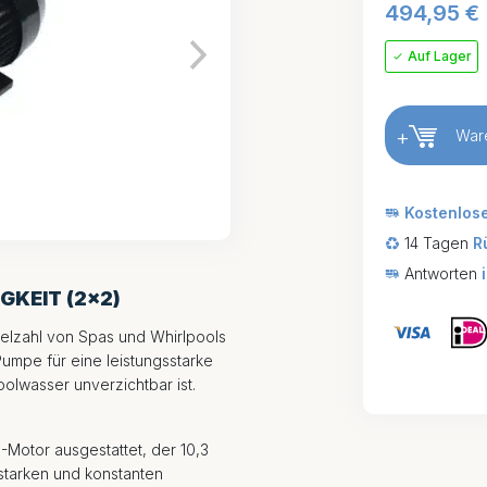
494,95
€
Auf Lager
+
War
Kostenlos
14 Tagen
R
Antworten
GKEIT (2×2)
Vielzahl von Spas und Whirlpools
Pumpe für eine leistungsstarke
oolwasser unverzichtbar ist.
-Motor ausgestattet, der 10,3
sstarken und konstanten