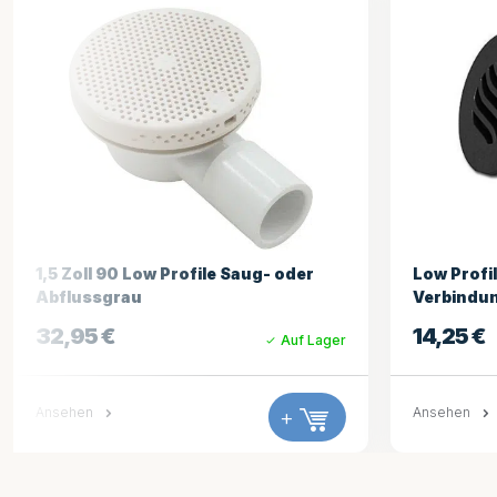
Low Profile Drain 3-Quartel-Barb-
Drain Off
Verbindung
19,75
€
14,25
€
Auf Lager
Ansehen
Ansehen
+