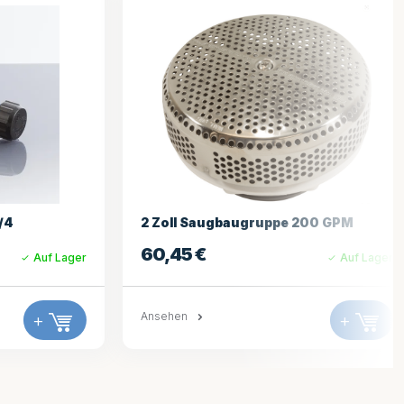
200 GPM
200gpm Sauggrill Weiß
14,25
€
Auf Lager
Auf Lager
+
Ansehen
+