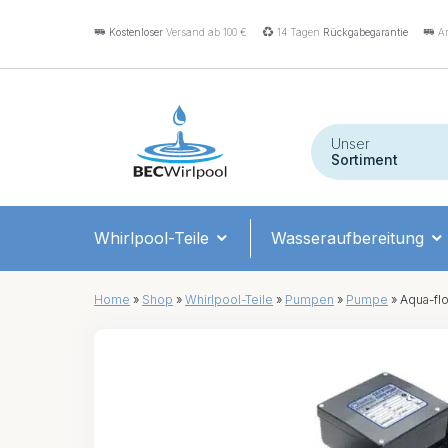
Kostenloser
Versand ab 100 €
14 Tagen
Rückgabegarantie
An
Unser
Sortiment
Whirlpool-Teile
Wasseraufbereitung
Home
»
Shop
»
Whirlpool-Teile
»
Pumpen
»
Pumpe
»
Aqua-flo