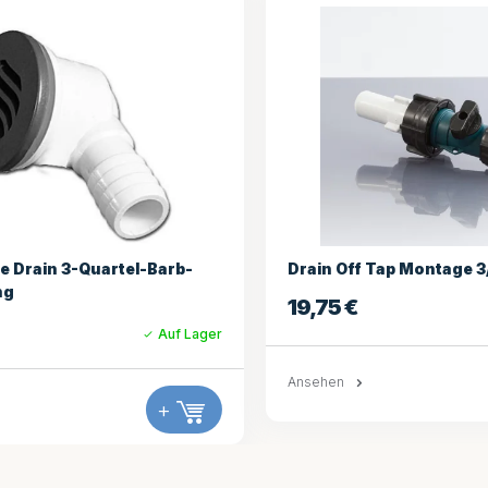
 Tap Montage 3/4
2 Zoll Saugbaugruppe 
60,45
€
Auf Lager
+
Ansehen