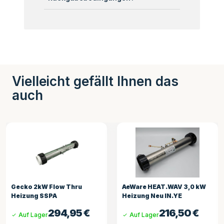
Vielleicht gefällt Ihnen das
auch
Gecko 2kW Flow Thru
AeWare HEAT.WAV 3,0 kW
Heizung SSPA
Heizung Neu IN.YE
294,95
€
216,50
€
Auf Lager
Auf Lager