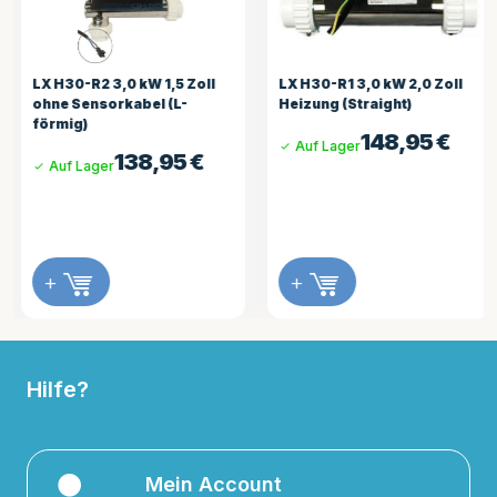
LX H30-R2 3,0 kW 1,5 Zoll
LX H30-R1 3,0 kW 2,0 Zoll
ohne Sensorkabel (L-
Heizung (Straight)
förmig)
148,95
€
Auf Lager
138,95
€
Auf Lager
+
+
Hilfe?
Mein Account