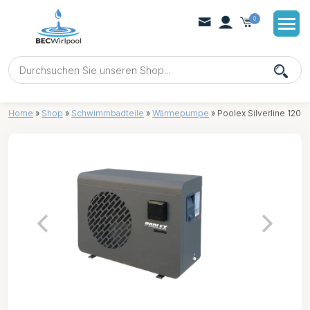
0
Home
»
Shop
»
Schwimmbadteile
»
Wärmepumpe
»
Poolex Silverline 120