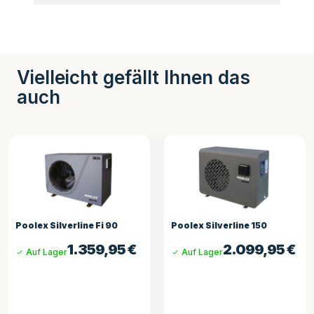
Vielleicht gefällt Ihnen das
auch
Poolex Silverline 150
Poolex Jetline Selection Fi
125
2.099,95
€
Auf Lager
2.129,00
€
Auf Lager