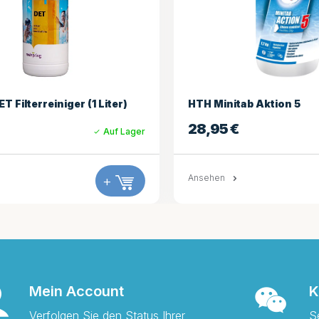
HTH Minitab Aktion 5
hth 
28,95
€
19
ger
Auf Lager
Ansehen
+
Anse
Mein Account
K
Verfolgen Sie den Status Ihrer
S