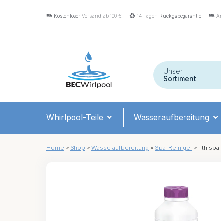
Kostenloser
Versand ab 100 €
14 Tagen
Rückgabegarantie
An
Unser
Sortiment
Whirlpool-Teile
Wasseraufbereitung
Home
»
Shop
»
Wasseraufbereitung
»
Spa-Reiniger
»
hth spa