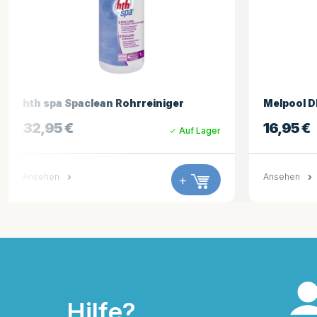
hrreiniger
Melpool DET Filterreiniger (1 Liter)
16,95
€
Auf Lager
Auf La
+
Ansehen
+
Hilfe?