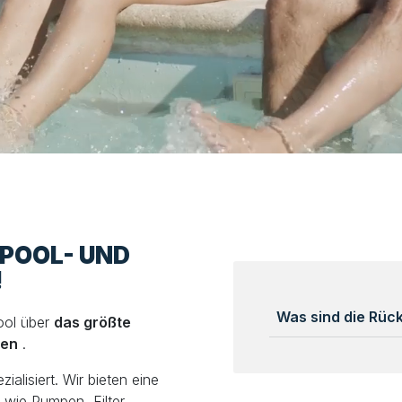
LPOOL- UND
!
Was sind die Rü
ool über
das größte
len
.
alisiert. Wir bieten eine
wie Pumpen, Filter,