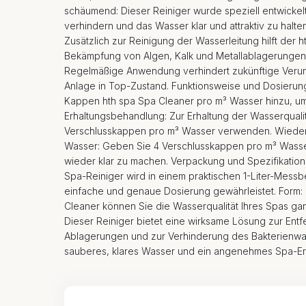
schäumend: Dieser Reiniger wurde speziell entwicke
verhindern und das Wasser klar und attraktiv zu halten
Zusätzlich zur Reinigung der Wasserleitung hilft der 
Bekämpfung von Algen, Kalk und Metallablagerunge
Regelmäßige Anwendung verhindert zukünftige Verunr
Anlage in Top-Zustand. Funktionsweise und Dosierun
Kappen hth spa Spa Cleaner pro m³ Wasser hinzu, um
Erhaltungsbehandlung: Zur Erhaltung der Wasserqualit
Verschlusskappen pro m³ Wasser verwenden. Wieder
Wasser: Geben Sie 4 Verschlusskappen pro m³ Wasse
wieder klar zu machen. Verpackung und Spezifikatio
Spa-Reiniger wird in einem praktischen 1-Liter-Messbe
einfache und genaue Dosierung gewährleistet. Form: 
Cleaner können Sie die Wasserqualität Ihres Spas gan
Dieser Reiniger bietet eine wirksame Lösung zur Ent
Ablagerungen und zur Verhinderung des Bakterienwa
sauberes, klares Wasser und ein angenehmes Spa-Erl