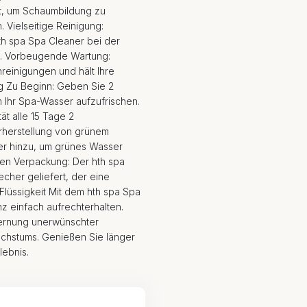
lt, um Schaumbildung zu
. Vielseitige Reinigung:
hth spa Spa Cleaner bei der
n. Vorbeugende Wartung:
einigungen und hält Ihre
g Zu Beginn: Geben Sie 2
 Ihr Spa-Wasser aufzufrischen.
ät alle 15 Tage 2
herstellung von grünem
r hinzu, um grünes Wasser
nen Verpackung: Der hth spa
cher geliefert, der eine
Flüssigkeit Mit dem hth spa Spa
z einfach aufrechterhalten.
fernung unerwünschter
chstums. Genießen Sie länger
ebnis.