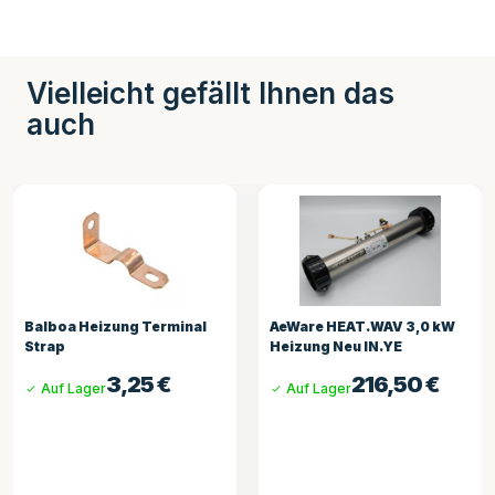
Vielleicht gefällt Ihnen das
auch
Balboa Heizung Terminal
AeWare HEAT.WAV 3,0 kW
Strap
Heizung Neu IN.YE
3,25
€
216,50
€
Auf Lager
Auf Lager