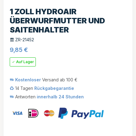
1 ZOLL HYDROAIR
ÜBERWURFMUTTER UND
SAITENHALTER
ZR-21452
9,85
€
Auf Lager
Kostenloser
Versand ab 100 €
14 Tagen
Rückgabegarantie
Antworten
innerhalb 24 Stunden