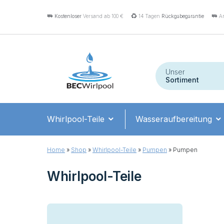
Kostenloser
Versand ab 100 €
14 Tagen
Rückgabegarantie
An
Unser
Sortiment
Whirlpool-Teile
Wasseraufbereitung
Home
»
Shop
»
Whirlpool-Teile
»
Pumpen
»
Pumpen
Whirlpool-Teile