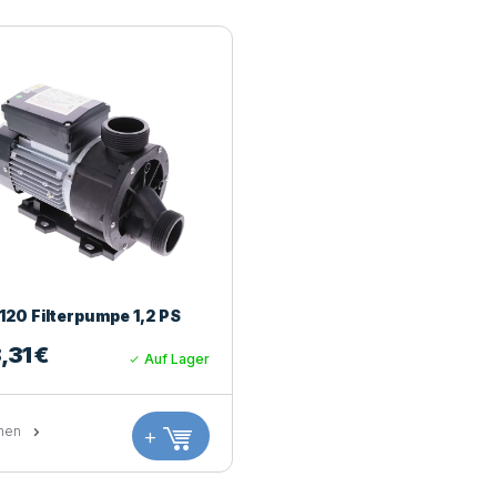
20 Filterpumpe 1,2 PS
,31
€
Auf Lager
hen
+