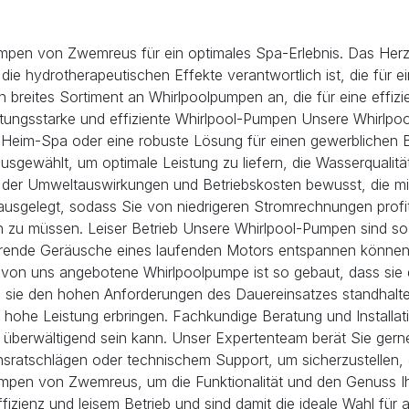
mpen von Zwemreus für ein optimales Spa-Erlebnis. Das Herzs
r die hydrotherapeutischen Effekte verantwortlich ist, die für
n breites Sortiment an Whirlpoolpumpen an, die für eine effizi
ungsstarke und effiziente Whirlpool-Pumpen Unsere Whirlpool
s Heim-Spa oder eine robuste Lösung für einen gewerblichen B
sgewählt, um optimale Leistung zu liefern, die Wasserqualität 
s der Umweltauswirkungen und Betriebskosten bewusst, die mi
ausgelegt, sodass Sie von niedrigeren Stromrechnungen profi
ten zu müssen. Leiser Betrieb Unsere Whirlpool-Pumpen sind so 
törende Geräusche eines laufenden Motors entspannen können
 von uns angebotene Whirlpoolpumpe ist so gebaut, dass sie d
ss sie den hohen Anforderungen des Dauereinsatzes standhalte
 hohe Leistung erbringen. Fachkundige Beratung und Installa
e überwältigend sein kann. Unser Expertenteam berät Sie gern
ionsratschlägen oder technischem Support, um sicherzustellen,
olpumpen von Zwemreus, um die Funktionalität und den Genuss
izienz und leisem Betrieb und sind damit die ideale Wahl für all