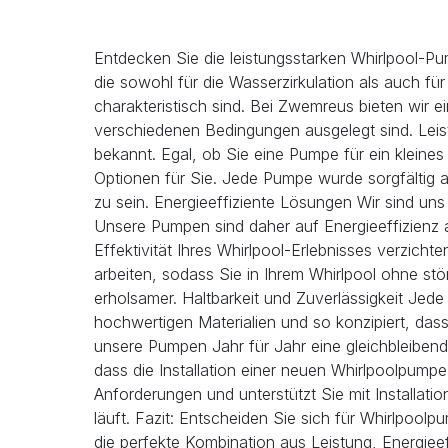
Entdecken Sie die leistungsstarken Whirlpool-Pu
die sowohl für die Wasserzirkulation als auch fü
charakteristisch sind. Bei Zwemreus bieten wir ei
verschiedenen Bedingungen ausgelegt sind. Leist
bekannt. Egal, ob Sie eine Pumpe für ein kleine
Optionen für Sie. Jede Pumpe wurde sorgfältig au
zu sein. Energieeffiziente Lösungen Wir sind un
Unsere Pumpen sind daher auf Energieeffizienz 
Effektivität Ihres Whirlpool-Erlebnisses verzich
arbeiten, sodass Sie in Ihrem Whirlpool ohne s
erholsamer. Haltbarkeit und Zuverlässigkeit Jede
hochwertigen Materialien und so konzipiert, da
unsere Pumpen Jahr für Jahr eine gleichbleibend
dass die Installation einer neuen Whirlpoolpump
Anforderungen und unterstützt Sie mit Installat
läuft. Fazit: Entscheiden Sie sich für Whirlpo
die perfekte Kombination aus Leistung, Energieeff